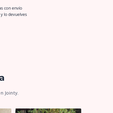
as con envío
 y lo devuelves
a
n Jointy.