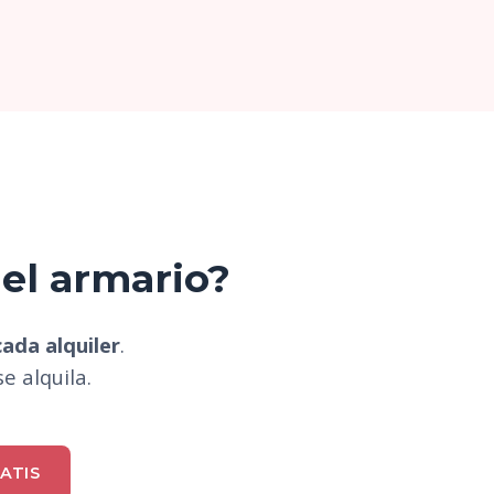
 el armario?
ada alquiler
.
se alquila.
ATIS