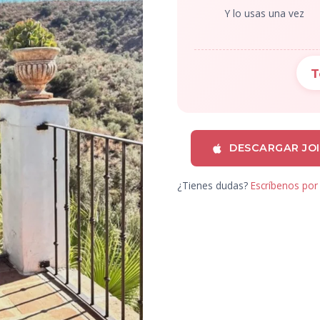
Y lo usas una vez
T
DESCARGAR JO
¿Tienes dudas?
Escríbenos po