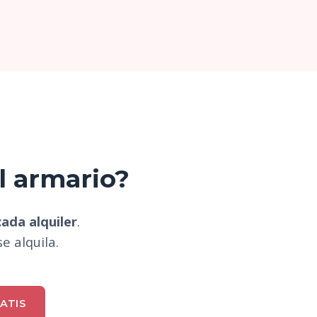
l armario?
ada alquiler
.
se alquila.
ATIS