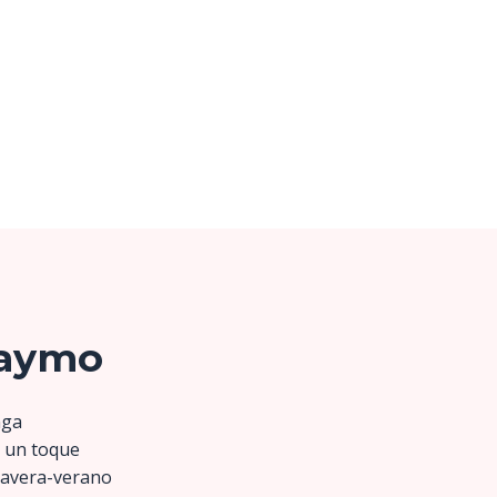
Baymo
nga
a un toque
imavera-verano