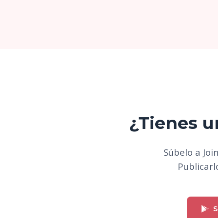
¿Tienes u
Súbelo a Joi
Publicarlo
S