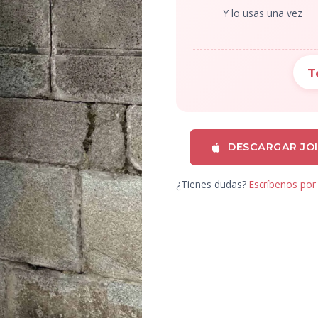
Y lo usas una vez
T
DESCARGAR JO
¿Tienes dudas?
Escríbenos po