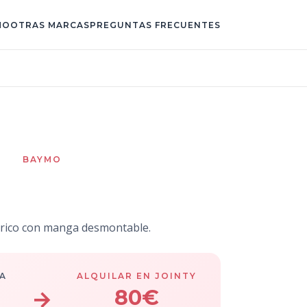
MO
OTRAS MARCAS
PREGUNTAS FRECUENTES
BAYMO
lorencia
trico con manga desmontable.
A
ALQUILAR EN JOINTY
→
80€