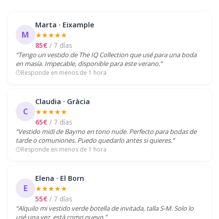
Marta · Eixample
M
★★★★★
85€
/ 7 días
“Tengo un vestido de The IQ Collection que usé para una boda
en masía. Impecable, disponible para este verano.”
Responde en menos de 1 hora
Claudia · Gràcia
C
★★★★★
65€
/ 7 días
“Vestido midi de Baymo en tono nude. Perfecto para bodas de
tarde o comuniones. Puedo quedarlo antes si quieres.”
Responde en menos de 1 hora
Elena · El Born
E
★★★★★
55€
/ 7 días
“Alquilo mi vestido verde botella de invitada, talla S-M. Solo lo
usé una vez, está como nuevo.”