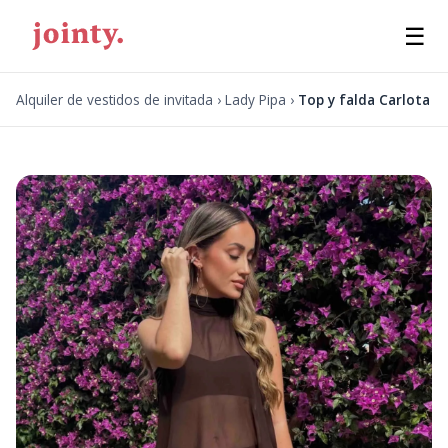
☰
Alquiler de vestidos de invitada
›
Lady Pipa
›
Top y falda Carlota